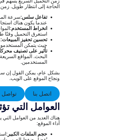
زمن التحميل السريع يسهم في
الحاجة إلى انتظار طويل. زمن 
تفاعل سلس:
سرعة الموق
عندما يكون هناك استجا
انخراط المستخدم
:الموا
استغرق التحميل وقتًا 
تحسين تحفيز المبيعات:
ف
حيث يتمكن المستخدمون
تأثير على تصنيف محرك
البحث. المواقع السريع
المستخدمين.
بشكل عام، يمكن القول إن سر
ونجاح الموقع على الويب.
اتصل بنا
تواصل ع
العوامل التي تؤ
هناك العديد من العوامل التي 
أداء الموقع:
حجم الملفات الكبير
:است
يُفضل ضغط الصور واست