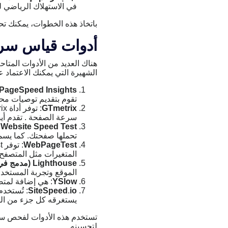
في الاستهلاك الرياضي لل
باتخاذ هذه الخطوات، يمكنك تح
أدوات قياس سرع
هناك العديد من الأدوات المتا
الشهيرة التي يمكنك الاعتماد عل
PageSpeed Insights:
تقوم بتقديم توصيات مح
GTmetrix
سرعة الصفحة . تقدم أيض
Website Speed Test
تحملها صفحتك. كما يسمح
WebPageTest
المتغيرات مثل المتصفح و
Lighthouse (مدمج في Google Chrome)
الموقع وتجربة المستخ
YSlow
: هي إضافة لمتصفح Firefox تقيم أداء موقع الويب وتقدم ت
io
.
SiteSpeed
: تُستخدم
يستغرقه كل جزء من الم
تستخدم هذه الأدوات لفحص سرع
لتحسينه.