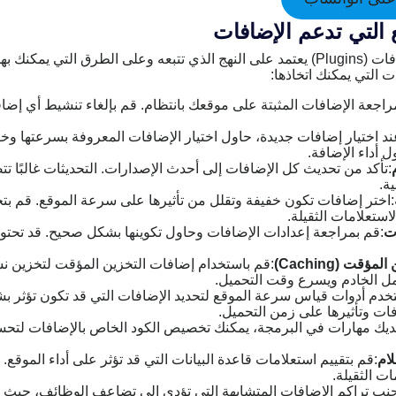
التي تدعم الإضافات
تسريع الموقع التي تدعم الإضافات (Plugins) يعتمد على النهج الذي تتبعه وعلى الطرق
 التي يمكنك اتخاذها:
راجعة الإضافات المثبتة على موقعك بانتظام. قم بإلغاء تنشيط أي إضاف
ند اختيار إضافات جديدة، حاول اختيار الإضافات المعروفة بسرعتها وخ
ل أداء الإضافة.
:تأكد من تحديث كل الإضافات إلى أحدث الإصدارات. التحديثات غالبًا ت
ة.
:اختر إضافات تكون خفيفة وتقلل من تأثيرها على سرعة الموقع. قم بت
لاستعلامات الثقيلة.
ت
:قم بمراجعة إعدادات الإضافات وحاول تكوينها بشكل صحيح. قد تحت
قت (Caching)
:قم باستخدام إضافات التخزين المؤقت لتخزين 
مل الخادم ويسرع وقت التحميل.
خدم أدوات قياس سرعة الموقع لتحديد الإضافات التي قد تكون تؤثر بشكل
افات وتأثيرها على زمن التحميل.
لديك مهارات في البرمجة، يمكنك تخصيص الكود الخاص بالإضافات لتحسين 
ام
:قم بتقييم استعلامات قاعدة البيانات التي قد تؤثر على أداء الموقع
ات الثقيلة.
جنب تراكم الإضافات المتشابهة التي تؤدي إلى تضاعف الوظائف، حيث ي