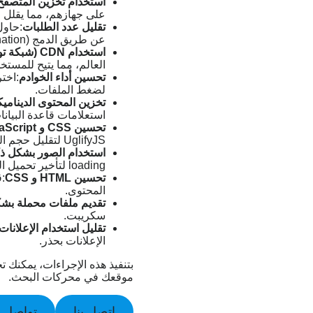
استخدام تخزين المتصفح (owser Caching
على جهازهم، مما يقلل م
تقليل عدد الطلبات
:حاول
عن طريق الدمج (concatenation) وتقليل عدد الملفات الخارجية.
استخدام CDN (شبكة توزيع المحتوى)
العالم، مما يتيح للمست
تحسين أداء الخوادم
لضغط الملفات.
تخزين المحتوى الدينامي
استعلامات قاعدة البيا
تحسين CSS و JavaScript:
UglifyJS لتقليل حجم الملفات.
استخدام الصور بشكل ذ
loading لتأخير تحميل الصور حتى يتم تمرير إليها.
تحسين HTML و CSS
المحتوى.
تقديم ملفات محملة بش
سكريبت.
تقليل استخدام الإعلانات
الإعلانات بحذر.
بتنفيذ هذه الإجراءات، يمكنك
موقعك في محركات البحث.
اتصل بنا
تواصل ع