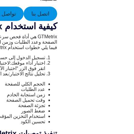
اتصل بنا
تواصل ع
كيفية استخدام GTMetrix لتحسين أداء موقع ووردبريس
GTMetrix هي أداة فحص
الصفحة وعدد الطلبات وزمن اس
فيما يلي خطوات استخدام GTMetrix لتحسين أداء موقع ووردبريس:
تسجيل الدخول إلى حساب GTMetrix:إذا لم يكن لديك حساب GTMetrix بالفعل، فيمكنك إنشاء
انقر فوق الزر “اختبار الآ
تحليل نتائج الاختبار:بعد
الحجم الكلي للصفحة
عدد الطلبات
زمن استجابة الخادم
وقت تحميل الصفحة
تجزئة الصفحة
ضغط الصور
استخدام التخزين المؤق
تحسين الكود
تنفيذ توصيات GTMetrix