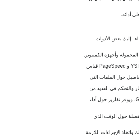
ى أدائه.
ء . إليك بعض الأدوات
المحمولة وأجهزة الكمبيوتر.
: توفر أداة GTmetrix تقارير شاملة تشمل زمن التحميل وعدد الطلبات وتقييمات YSlow و PageSpeed قياس
تفاصيل حول الملفات التي
 الاختبار والتحكم في العديد من
: يعد جزءًا من أدوات التطوير في Google Chrome، ويوفر تقارير حول أداء
 مفصلة حول الوقت الذي
اتخاذ الإجراءات اللازمة