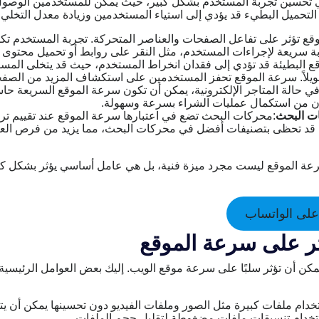
 تحسين تجربة المستخدم بشكل كبير، حيث يمكن للمستخدمين الوصول
التحميل البطيء قد يؤدي إلى استياء المستخدمين وزيادة معدل التخلي.
ع تؤثر على تفاعل الصفحات والعناصر المتحركة. تجربة المستخدم تكو
بة سريعة لإجراءات المستخدم، مثل النقر على روابط أو تحميل محتوى 
قع البطيئة قد تؤدي إلى فقدان انخراط المستخدم، حيث قد يتخلى المس
طويلاً. سرعة الموقع تحفز المستخدمين على استكشاف المزيد من الصف
ي حالة المتاجر الإلكترونية، يمكن أن تكون سرعة الموقع السريعة ح
 من استكمال عمليات الشراء بسرعة وسهولة.
ات البحث
:محركات البحث تضع في اعتبارها سرعة الموقع عند تقييم تر
ة قد تحظى بتصنيفات أفضل في محركات البحث، مما يزيد من فرص العث
عة الموقع ليست مجرد ميزة فنية، بل هي عامل أساسي يؤثر بشكل كب
لى الواتساب
ثر على سرعة الموقع
يمكن أن تؤثر سلبًا على سرعة موقع الويب. إليك بعض العوامل الرئيسية
خدام ملفات كبيرة مثل الصور وملفات الفيديو دون تحسينها يمكن أن ي
خدام تنسيقات ملفات مضغوطة لتقليل حجم الملفات.