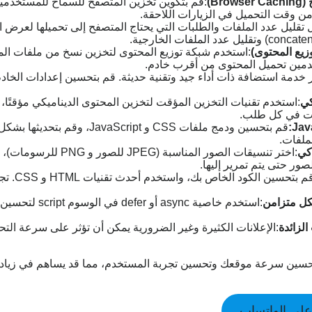
Br)
:قم بتكوين تخزين المتصفح للسماح للمستخدمي
ن وقت التحميل في الزيارات اللاحقة.
 تقليل عدد الملفات والطلبات التي يحتاج المتصفح إلى تحميلها لعرض 
:استخدم شبكة توزيع المحتوى لتخزين نسخ من ملفات ال
خدمين تحميل المحتوى من أقرب خادم.
كي
:استخدم تقنيات التخزين المؤقت لتخزين المحتوى الديناميكي مؤقتًا، 
نات في كل طلب.
قم بتحسين ودمج ملفات CSS و aScript
كي
:قم بتحسي
كل متزامن
:استخدم خاصية async أ
الزائدة
:الإعلانات الكثيرة وغير الضرورية يمكن أن تؤثر على سرعة الت
 تحسين سرعة موقعك وتحسين تجربة المستخدم، مما قد يساهم في زياد
لى الواتساب