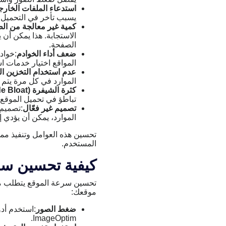
استدعاء الملفات الخارج
يسبب تأخر في التحميل إ
كمية غير معالجة من ال
الاستجابة. هذا يمكن أن 
الصفحة.
ضعف أداء الخوادم
:خواد
المواقع اختيار خدمات ا
عدم استخدام التخزين 
الموارد في كل مرة يتم 
كثرة الشيفرة (Code Bloat)
تباطؤ في تحميل الموقع.
تصميم غير فعّال
:تصميم 
الموارد، يمكن أن يؤدي 
تحسين هذه العوامل وتنفيذ مم
المستخدم.
كيفية تحسين سر
تحسين سرعة الموقع يتطلب مج
موقعك:
ضغط الصور
ImageOptim.