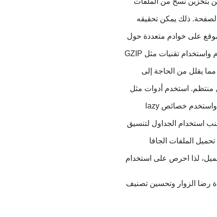
ن بتخزين نسخ من الملفات
الصفحة. ذلك يمكن تحقيقه
موقع على خوادم متعددة حول
:اختر خدمة استضافة ذات أداء جيد وتقنية حديثة. قم بتحسين إعدادات الخادم واستخدام تقنيات مثل GZIP
مما يقلل من الحاجة إلى
Jav، وقم بتحديثها بشكل منتظم. استخدم أدوات مثل
:اختر تنسيقات الصور المناسبة (JPEG للصور و PNG للرسومات)، واستخدم خصائص lazy
ن الكود الخاص بك، واستخدم أحدث تقنيات HTML و CSS. تجنب استخدام الجداول لتنسيق
و defer في الوسوم script لتحسين تحميل الملفات الجافا
حميل، لذا احرص على استخدام
ة رضا الزوار وتحسين تصنيف