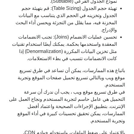
نموذج الجدول الفرعي (Subtable).
تهيئة حجم الجدول (Table Sizing): قم بتهيئة حجم
الجدول وتخزينه في الحجم الذي يتناسب مع البيانات
المخزنة فيه، مما يقلل من التجزئة ويحسن أداء البحث
والإدراج.
تحسين عمليات الانضمام (Joins): تجنب الانضمامات
المعقدة واستخدمها بحكمة. يمكنك أيضًا استخدام تقنيات
مثل تخزين البيانات المكررة (Denormalization) إذا
كانت الانضمامات تتسبب في بطء الاستعلامات.
باتباع هذه الممارسات، يمكن أن تساعد في طرق تسريع
موقع ويب وبالتالي تسريع تحميل صفحات الموقع وتجربة
المستخدم.
في طرق تسريع موقع ويب ، يجب أن ندرك أن سرعة
التحميل هي عامل حاسم لتجربة المستخدم ونجاح العمل على
الإنترنت. بتطبيق الإجراءات الصحيحة واعتماد أفضل
الممارسات، يمكن تحقيق تحسينات كبيرة في أداء الموقع
وتجربة المستخدم.
بالاعتماد على ضغط الملفات، واستخدام خوادم CDN،