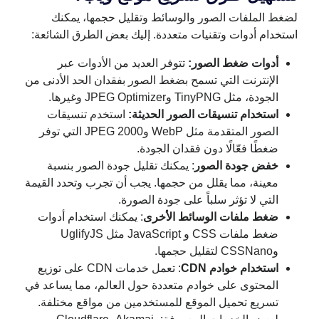
لضغط الملفات الصور والوسائط وتقليل حجمها، يمكنك
استخدام أدوات وتقنيات متعددة. إليك بعض الطرق الشائعة:
أدوات ضغط الصور:
تتوفر العديد من الأدوات عبر
الإنترنت التي تسمح بضغط الصور بفقدان الحد الأدنى من
الجودة، مثل TinyPNG وJPEG Optimizer وغيرها.
استخدام تنسيقات الصور الحديثة:
استخدم تنسيقات
الصور المتقدمة مثل WebP وJPEG 2000 التي توفر
ضغطًا فعّالًا دون فقدان الجودة.
خفض جودة الصور
: يمكنك تقليل جودة الصور بنسبة
معينة، مما يقلل من حجمها. يجب أن تجرب وتحدد القيمة
التي لا تؤثر سلباً على جودة الصورة.
ضغط ملفات الوسائط الأخرى
: يمكنك استخدام أدوات
ضغط ملفات CSS و JavaScript مثل UglifyJS
وCSSNano لتقليل حجمها.
استخدام خوادم CDN
: تعمل خدمات CDN على توزيع
المحتوى على خوادم متعددة حول العالم، مما يساعد في
تسريع تحميل الموقع للمستخدمين من مواقع مختلفة.