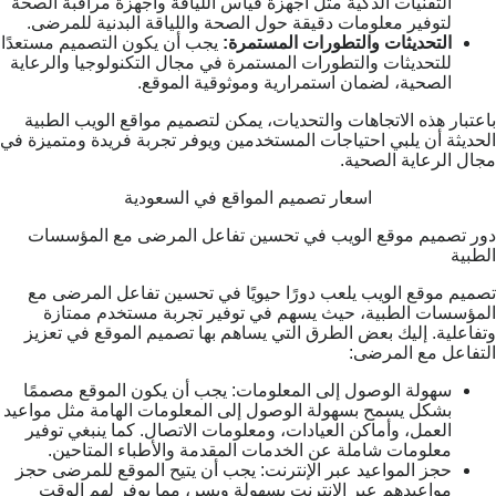
التقنيات الذكية مثل أجهزة قياس اللياقة وأجهزة مراقبة الصحة
لتوفير معلومات دقيقة حول الصحة واللياقة البدنية للمرضى.
التحديثات والتطورات المستمرة:
يجب أن يكون التصميم مستعدًا
للتحديثات والتطورات المستمرة في مجال التكنولوجيا والرعاية
الصحية، لضمان استمرارية وموثوقية الموقع.
باعتبار هذه الاتجاهات والتحديات، يمكن لتصميم مواقع الويب الطبية
الحديثة أن يلبي احتياجات المستخدمين ويوفر تجربة فريدة ومتميزة في
مجال الرعاية الصحية.
اسعار تصميم المواقع في السعودية
دور تصميم موقع الويب في تحسين تفاعل المرضى مع المؤسسات
الطبية
تصميم موقع الويب يلعب دورًا حيويًا في تحسين تفاعل المرضى مع
المؤسسات الطبية، حيث يسهم في توفير تجربة مستخدم ممتازة
وتفاعلية. إليك بعض الطرق التي يساهم بها تصميم الموقع في تعزيز
التفاعل مع المرضى:
سهولة الوصول إلى المعلومات: يجب أن يكون الموقع مصممًا
بشكل يسمح بسهولة الوصول إلى المعلومات الهامة مثل مواعيد
العمل، وأماكن العيادات، ومعلومات الاتصال. كما ينبغي توفير
معلومات شاملة عن الخدمات المقدمة والأطباء المتاحين.
حجز المواعيد عبر الإنترنت: يجب أن يتيح الموقع للمرضى حجز
مواعيدهم عبر الإنترنت بسهولة ويسر، مما يوفر لهم الوقت