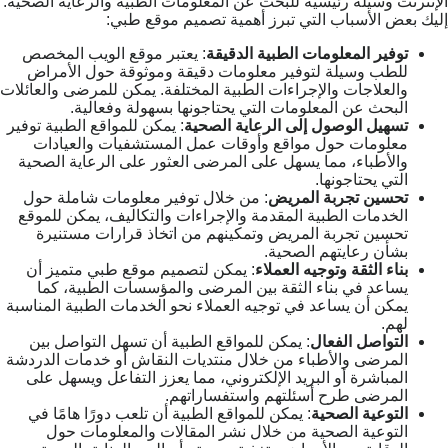
الإنترنت وسيلة رئيسية للبحث عن المعلومات الطبية والرعاية الصحية.
إليك بعض الأسباب التي تبرز أهمية تصميم موقع طبي:
توفير المعلومات الطبية الدقيقة
: يعتبر موقع الويب المخصص
للطب وسيلة لتوفير معلومات دقيقة وموثوقة حول الأمراض
والعلاجات والإجراءات الطبية المختلفة. يمكن للمرضى والعائلات
البحث عن المعلومات التي يحتاجونها بسهولة وفعالية.
تسهيل الوصول إلى الرعاية الصحية
: يمكن للمواقع الطبية توفير
معلومات حول مواقع وأوقات عمل المستشفيات والعيادات
والأطباء، مما يسهل على المرضى العثور على الرعاية الصحية
التي يحتاجونها.
تحسين تجربة المريض
: من خلال توفير معلومات شاملة حول
الخدمات الطبية المقدمة والإجراءات والتكاليف، يمكن للموقع
تحسين تجربة المريض وتمكينهم من اتخاذ قرارات مستنيرة
بشأن رعايتهم الصحية.
بناء الثقة وتوجيه العملاء
: يمكن لتصميم موقع طبي متميز أن
يساعد في بناء الثقة بين المرضى والمؤسسات الطبية، كما
يمكن أن يساعد في توجيه العملاء نحو الخدمات الطبية المناسبة
لهم.
التواصل الفعال
: يمكن للمواقع الطبية أن تسهل التواصل بين
المرضى والأطباء من خلال منتديات النقاش أو خدمات الدردشة
المباشرة أو البريد الإلكتروني، مما يعزز التفاعل ويسهل على
المرضى طرح أسئلتهم واستفساراتهم.
التوعية الصحية
: يمكن للمواقع الطبية أن تلعب دورًا هامًا في
التوعية الصحية من خلال نشر المقالات والمعلومات حول