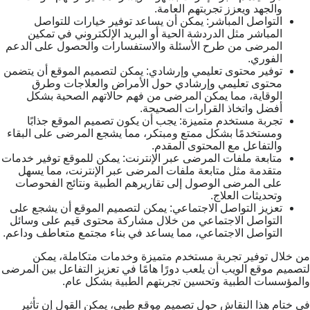
والجهد ويعزز تجربتهم العامة.
التواصل المباشر: يمكن أن يساعد توفير خيارات للتواصل
المباشر مثل الدردشة الحية أو البريد الإلكتروني في تمكين
المرضى من طرح الأسئلة والاستفسارات والحصول على الدعم
الفوري.
توفير محتوى تعليمي وإرشادي: يمكن لتصميم الموقع أن يتضمن
محتوى تعليمي وإرشادي حول الأمراض والعلاجات وطرق
الوقاية، مما يمكن المرضى من فهم حالاتهم الصحية بشكل
أفضل واتخاذ القرارات الصحيحة.
تجربة مستخدم متميزة: يجب أن يكون تصميم الموقع جذابًا
ومستخدمًا بشكل ممتع ومبتكر، مما يشجع المرضى على البقاء
والتفاعل مع المحتوى المقدم.
متابعة ملفات المرضى عبر الإنترنت: يمكن للموقع توفير خدمات
متقدمة مثل متابعة ملفات المرضى عبر الإنترنت، مما يسهل
على المرضى الوصول إلى تقاريرهم الطبية ونتائج الفحوصات
وتحديثات العلاج.
تعزيز التواصل الاجتماعي: يمكن لتصميم الموقع أن يشجع على
التواصل الاجتماعي من خلال مشاركة محتوى قيم على وسائل
التواصل الاجتماعي، مما يساعد في بناء مجتمع متعاطف وداعم.
من خلال توفير تجربة مستخدم متميزة وخدمات متكاملة، يمكن
لتصميم موقع الويب أن يلعب دورًا هامًا في تعزيز التفاعل بين المرضى
والمؤسسات الطبية وتحسين تجربتهم الطبية بشكل عام.
في ختام هذا النقاش حول تصميم موقع طبي، يمكن القول إن تأثير