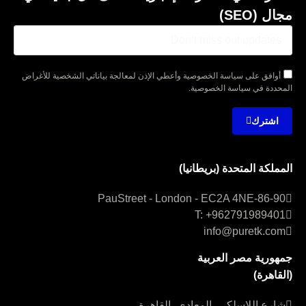
مجال (SEO)
أوافق على سياسة الخصوصية وأعطي الإذن لمعالجة بياناتي الشخصية للأغراض
المحددة في سياسة الخصوصية.
اشترك
المملكة المتحدة (بريطانيا)
86-90-Paul Street – London – EC2A 4NE
86-90-PauStreet - London - EC2A 4NE
T: +962791989401
info@puretk.com
جمهورية مصر العربية
(القاهرة)
شارع اللاسلكي، المعادي، القاهرة
شارع اللاسلكي، المعادي، القاهرة