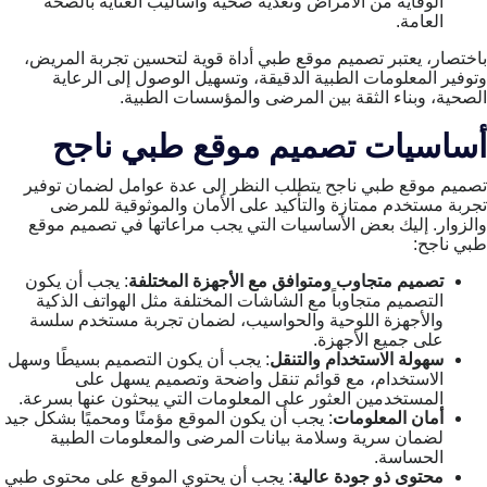
الوقاية من الأمراض وتغذية صحية وأساليب العناية بالصحة
العامة.
باختصار، يعتبر تصميم موقع طبي أداة قوية لتحسين تجربة المريض،
وتوفير المعلومات الطبية الدقيقة، وتسهيل الوصول إلى الرعاية
الصحية، وبناء الثقة بين المرضى والمؤسسات الطبية.
أساسيات تصميم موقع طبي ناجح
تصميم موقع طبي ناجح يتطلب النظر إلى عدة عوامل لضمان توفير
تجربة مستخدم ممتازة والتأكيد على الأمان والموثوقية للمرضى
والزوار. إليك بعض الأساسيات التي يجب مراعاتها في تصميم موقع
طبي ناجح:
تصميم متجاوب ومتوافق مع الأجهزة المختلفة
: يجب أن يكون
التصميم متجاوباً مع الشاشات المختلفة مثل الهواتف الذكية
والأجهزة اللوحية والحواسيب، لضمان تجربة مستخدم سلسة
على جميع الأجهزة.
سهولة الاستخدام والتنقل
: يجب أن يكون التصميم بسيطًا وسهل
الاستخدام، مع قوائم تنقل واضحة وتصميم يسهل على
المستخدمين العثور على المعلومات التي يبحثون عنها بسرعة.
أمان المعلومات
: يجب أن يكون الموقع مؤمنًا ومحميًا بشكل جيد
لضمان سرية وسلامة بيانات المرضى والمعلومات الطبية
الحساسة.
محتوى ذو جودة عالية
: يجب أن يحتوي الموقع على محتوى طبي