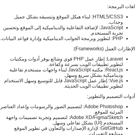
لغات البرمجة:
HTML5/CSS3: لبناء هيكل الموقع وتنسيقه بشكل جميل
وجذاب.
JavaScript: لإضافة التفاعلية والديناميكية إلى الموقع وتحسين
تجربة المستخدم.
PHP: لتطوير وبرمجة الجوانب الديناميكية وإدارة قواعد البيانات.
الإطارات العمل (Frameworks):
Laravel: إطار عمل PHP قوي وشائع يوفر أدوات ومكتبات
لتطوير تطبيقات الويب بسرعة وكفاءة.
React.js: مكتبة JavaScript لبناء واجهات مستخدم تفاعلية
وديناميكية بشكل سريع وسهل.
Vue.js: إطار عمل JavaScript قابل للتوسيع وسهل الاستخدام
لتطوير تطبيقات الويب الحديثة.
أدوات التصميم والتطوير:
Adobe Photoshop: لتصميم الصور والرسومات وإعداد العناصر
المرئية للموقع.
Adobe XD/Figma/Sketch: لتصميم وتجربة تصميمات واجهة
المستخدم (UI) بشكل تفاعلي وسهل.
Git/GitHub: لإدارة الإصدارات والتعاون في تطوير الموقع
ومتابعة التغييرات.