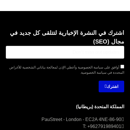
اشترك في النشرة الإخبارية لتتلقى كل جديد في
مجال (SEO)
أوافق على سياسة الخصوصية وأعطي الإذن لمعالجة بياناتي الشخصية للأغراض
المحددة في سياسة الخصوصية.
اشترك
المملكة المتحدة (بريطانيا)
86-90-Paul Street – London – EC2A 4NE
86-90-PauStreet - London - EC2A 4NE
T: +962791989401