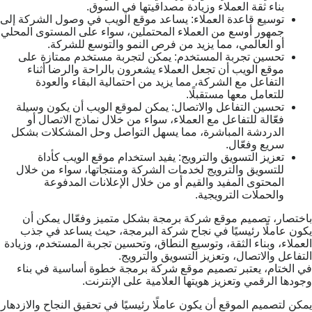
بناء ثقة العملاء وزيادة مصداقيتها في السوق.
توسيع قاعدة العملاء:
يساعد موقع الويب في وصول الشركة إلى
جمهور أوسع من العملاء المحتملين، سواء على المستوى المحلي
أو العالمي، مما يزيد من فرص النمو والتوسع للشركة.
تحسين تجربة المستخدم:
يمكن لتجربة مستخدم ممتازة على
موقع الويب أن تجعل العملاء يشعرون بالراحة والرضا أثناء
التفاعل مع الشركة، مما يزيد من احتمالية البقاء والعودة
للتعامل معها مستقبلًا.
تحسين التفاعل والاتصال: يمكن لموقع الويب أن يكون وسيلة
فعّالة للتفاعل مع العملاء، سواء من خلال نماذج الاتصال أو
الدردشة المباشرة، مما يسهل التواصل وحل المشكلات بشكل
سريع وفعّال.
تعزيز التسويق والترويج: يفيد استخدام موقع الويب كأداة
للتسويق والترويج لخدمات الشركة ومنتجاتها، سواء من خلال
المحتوى المفيد والقيم أو من خلال الإعلانات المدفوعة
والحملات الترويجية.
باختصار، تصميم موقع شركة برمجة بشكل متميز وفعّال يمكن أن
يكون عاملًا رئيسيًا في نجاح شركة البرمجة، حيث يساعد في جذب
العملاء، وبناء الثقة، وتوسيع النطاق، وتحسين تجربة المستخدم، وزيادة
التفاعل والاتصال، وتعزيز التسويق والترويج.
في الختام، يعتبر تصميم موقع شركة برمجة خطوة أساسية في بناء
وجودها الرقمي وتعزيز هويتها العلامية على الإنترنت.
يمكن لتصميم الموقع أن يكون عاملًا رئيسيًا في تحقيق النجاح والازدهار