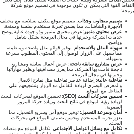
النقاط القوة التي يمكن أن تكون موجودة في تصميم موقع شركة
برمجة:
تصميم متجاوب وجذاب:
تصميم موقع يتكيف بسلاسة مع مختلف
الأجهزة والشاشات، مما يضمن تجربة مستخدم سلسة وممتعة.
عرض محتوى متميز
:عرض محتوى متميز وذو جودة عالية يوضح
خدمات الشركة وخبرتها في مجال البرمجة بشكل شامل
وواضح.
سهولة التنقل والاستخدام:
توفير قوائم تنقل واضحة ومنظمة،
مما يسهل على الزوار الوصول إلى المحتوى المطلوب بسرعة
وسهولة.
عرض مشاريع سابقة ناجحة
: عرض أعمال سابقة ومشاريع
ناجحة قامت بها الشركة، مما يعزز مصداقيتها ويظهر مهاراتها
وخبرتها في مجال البرمجة.
تفاعلية عالية
: إضافة عناصر تفاعلية مثل نماذج الاتصال
والمعرض البصري لزيادة التفاعل مع الزوار وتشجيعهم على
التفاعل مع الموقع.
تحسين محركات البحث (SEO)
: تحسين الموقع لمحركات البحث
لزيادة رؤية الموقع في نتائج البحث وزيادة حركة المرور
العضوية.
أمان وسرعة التحميل
: توفير موقع آمن وسريع التحميل، مما
يعزز تجربة المستخدم ويحسن تصنيف الموقع في محركات
البحث.
تكامل مع وسائل التواصل الاجتماعي
: تكامل الموقع مع منصات
وسائل التواصل الاجتماعي لتسهيل مشاركة المحتوى وزيادة