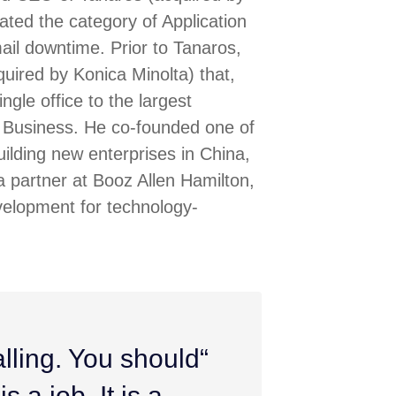
ted the category of Application
ail downtime. Prior to Tanaros,
uired by Konica Minolta) that,
ngle office to the largest
l Business. He co-founded one of
uilding new enterprises in China,
 partner at Booz Allen Hamilton,
velopment for technology-
alling. You should
s a job. It is a