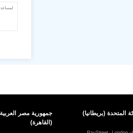
ة المتحدة (بريطانيا)
جمهورية مصر العربية
86-90-Paul Street –
(القاهرة)
London – EC2A 4
شارع اللاسلكي، المعادي،
86-90-PauStreet - London -